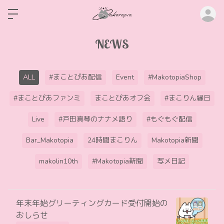
ロ
NEWS
ALL
#まことぴあ配信
Event
#MakotopiaShop
#まことぴあファンミ
まことぴあオフ会
#まこりん縁日
Live
#戸田真琴のナナメ語り
#もぐもぐ配信
Bar_Makotopia
24時間まこりん
Makotopia新聞
makolin10th
#Makotopia新聞
写メ日記
年末年始グリーティングカード受付開始の
おしらせ