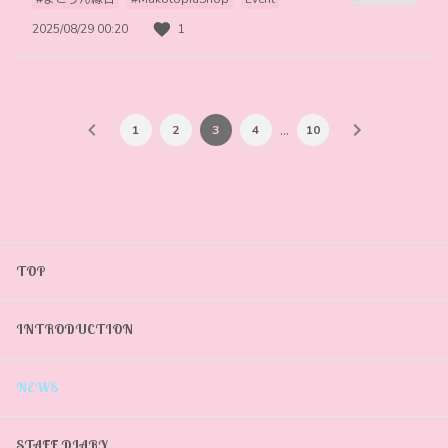
2025/08/29 00:20
1
…
1
2
3
4
10
TOP
INTRODUCTION
NEWS
STAFF DIARY