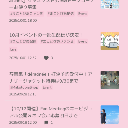
airlines」グッズリスト公開&トークコーナ
ーお便り募集
#まことぴあファンミ
#まことぴあ配信
Event
2025/10/01 18:00
10月イベントの一部生配信が決定！
#まことぴあ配信
#まことぴあファンミ
Event
Live
2025/10/01 12:52
3
写真集「déracinée」好評予約受付中！ア
ナザージャケット特典は9/30まで
#MakotopiaShop
Event
2025/09/28 12:15
【10/12開催】Fan Meetingのキービジュ
アル公開＆オフ会ご応募明日まで！
2025/09/18 12:00
1