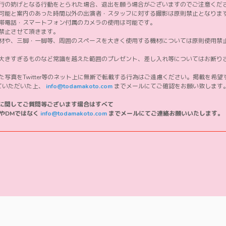
行の妨げとなる行動をとられた場合、退出を願う場合がございますのでご注意くだ
可能と案内のあった時間以外の出演者・スタッフに対する撮影は原則禁止となりま
帯電話・スマートフォン付属のカメラの使用は可能です。
禁止させて頂きます。
材や、三脚・一脚等、周囲のスペースを大きく使用する機材については原則使用禁
大きすぎるものなど常識を越えた範囲のプレゼント、差し入れ等についてはお断り
た写真をTwitter等のネット上に無断で転載する行為はご遠慮ください。掲載を希
ていただいた上、
info@todamakoto.com
までメールにてご確認をお願い致します
に関してご質問等ございます場合はすべて
SやDMではなく
info@todamakoto.com
までメールにてご連絡お願いいたします。