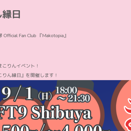
ん縁日
fficial Fan Club 『Makotopia』
まこりんイベント！
こりん縁日』を開催します！