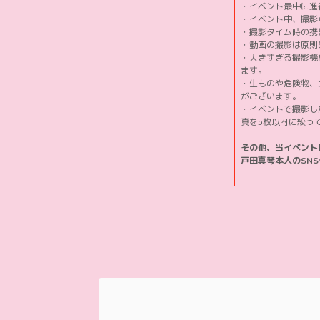
・イベント最中に進
・イベント中、撮影
・撮影タイム時の携
・動画の撮影は原則
・大きすぎる撮影機
ます。
・生ものや危険物、
がございます。
・イベントで撮影し
真を5枚以内に絞っ
その他、当イベント
戸田真琴本人のSN