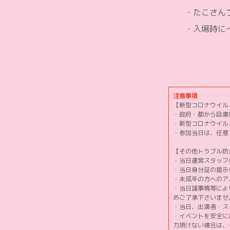
・たこさんプラ
・入場時にイベン
注意事項
【新型コロナウイル
・政府・都から自粛
・新型コロナウイル
・参加当日は、任意
【その他トラブル防
・当日運営スタッフ
・当日身分証の提示
・未成年の方へのア
・当日諸事情等によ
めご了承下さいませ
・当日、出演者・ス
・イベントを安全に
力頂けない場合は、