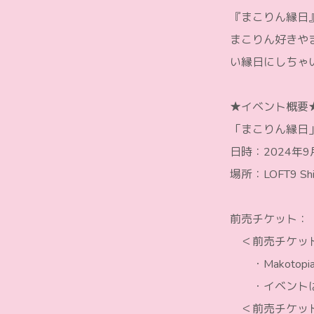
『まこりん縁日』
まこりん好きや
い縁日にしちゃ
★イベント概要
「まこりん縁日
日時：2024年9月
場所：LOFT9 Shi
前売チケット：
＜前売チケット【
・Makotop
・イベントは「
＜前売チケット【M