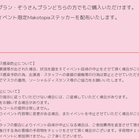
ン・ぞうさんプランどちらの方でもご購入いただけます。
ト限定Makotopiaステッカーを配布いたします。
ス感染防止について】
要請等が出された場合、状況を踏まえてイベント自体の中止をさせて頂く場合がご
ス感染予防の為、出演者・スタッフへの直接の接触等の行為は禁止とさせていただ
でマスクの着用、ソーシャルディスタンス等のご協力をお願いいたします。
止について】
の指示に従っていただけない場合には、ご退場していただく場合があります。
をお願いする場合があります。
ルコールの提供は致しません。
りイベント内容等に変更がある場合、またイベントを中止させていただく場合がご
。
タッフの都合によりイベント自体が中止になる場合は、ご参加費用を返金させて頂
進行する為お客様の手荷物をチェックをさせて頂く場合がございます。手荷物チェ
イベントに参加頂けません。ご了承くださいませ。