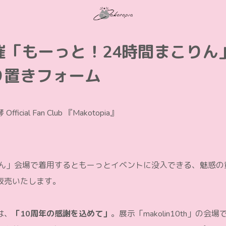
開催「もーっと！24時間まこりん
り置きフォーム
fficial Fan Club 『Makotopia』
りん」会場で着用するともーっとイベントに没入できる、魅惑の
販売いたします。
は、
「10周年の感謝を込めて」
。展示「makolin10th」の