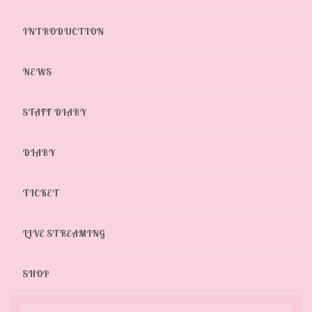
INTRODUCTION
NEWS
STAFF DIARY
DIARY
TICKET
LIVE STREAMING
SHOP