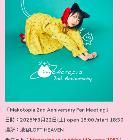
「Makotopia 2nd Anniversary Fan Meeting」
日時：2025年3月22日(土) open 18:00 /start 18:30
場所：渋谷LOFT HEAVEN
チケット
：
https://makolin.bitfan.id/events/10531