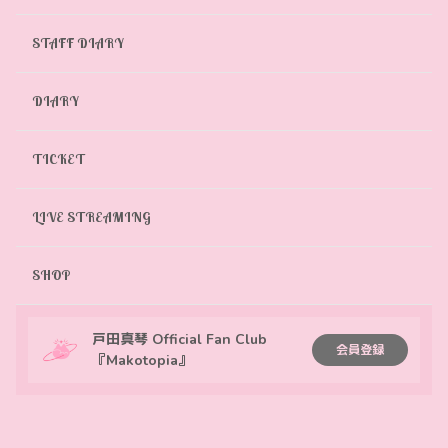
STAFF DIARY
DIARY
TICKET
LIVE STREAMING
SHOP
戸田真琴 Official Fan Club
会員登録
『Makotopia』